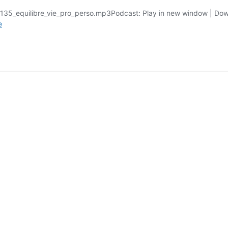
135_equilibre_vie_pro_perso.mp3Podcast: Play in new window | Dow
Ép.135
e
:
Créer
son
équilibre
vie
pro/vie
perso