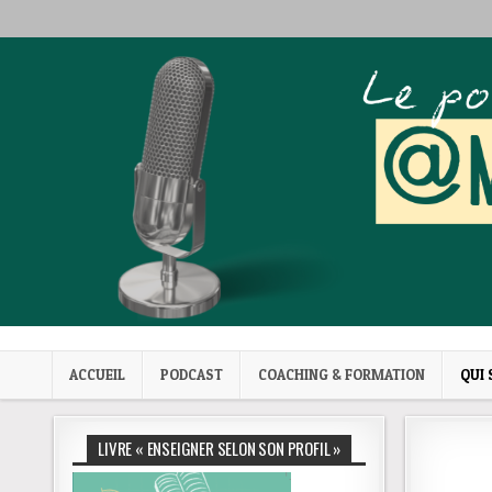
Skip to content
Mes trucs de prof
Podcast et coaching
ACCUEIL
PODCAST
COACHING & FORMATION
QUI 
LIVRE « ENSEIGNER SELON SON PROFIL »