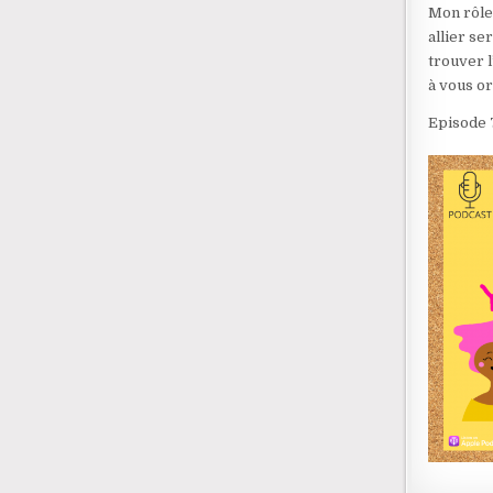
Mon rôle
allier se
trouver l
à vous o
Episode 