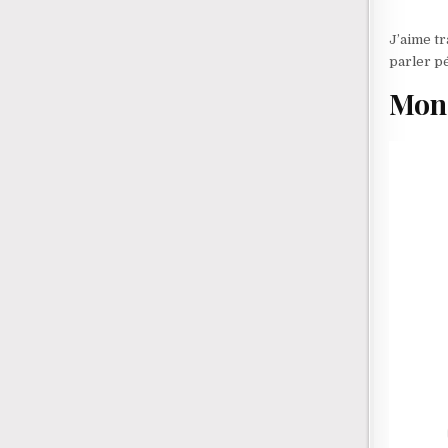
J’aime t
parler pé
Mon