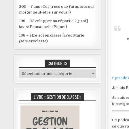
200 – 7 ans : Ces trucs que j’ai appris sur
moi (et peut-être sur vous !)
199 – Développer sa répartie ?[prof]
(avec Emmanuelle Piquet)
198 – être soi en classe (avec Marie
@en1ereclasse)
CATÉGORIES
Catégories
Episode 5
Je suis É
LIVRE « GESTION DE CLASSE »
Je suis 
(enseigne
Ce podcas
ce que j’a