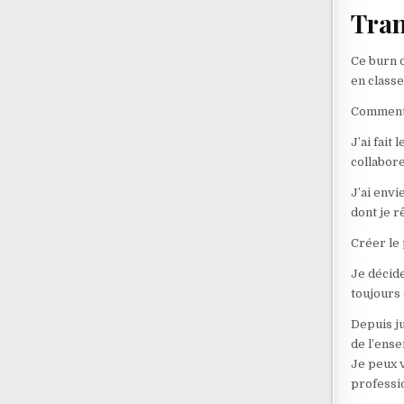
Tran
Ce burn o
en class
Comment 
J’ai fait
collabore
J’ai env
dont je r
Créer le
Je décid
toujours 
Depuis j
de l’ense
Je peux v
professio