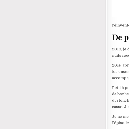
réinventé
De p
2010, je 
nuits rac
2014, ap
les ensei
accompag
Petit à p
de bonheu
dysfoncti
casse. Je
Je ne me
l’épisode