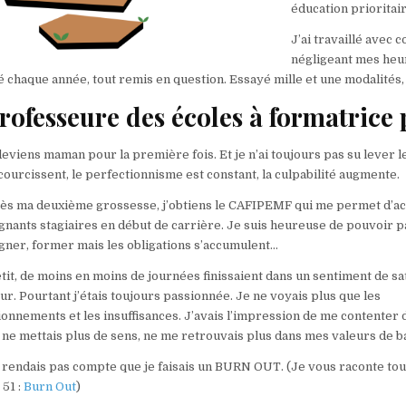
éducation prioritair
J’ai travaillé avec
négligeant mes heur
 chaque année, tout remis en question. Essayé mille et une modalités, mi
rofesseure des écoles à formatrice
deviens maman pour la première fois. Et je n’ai toujours pas su lever l
courcissent, le perfectionnisme est constant, la culpabilité augmente.
rès ma deuxième grossesse, j’obtiens le CAFIPEMF qui me permet d’
gnants stagiaires en début de carrière. Je suis heureuse de pouvoir p
ner, former mais les obligations s’accumulent…
etit, de moins en moins de journées finissaient dans un sentiment de sat
r. Pourtant j’étais toujours passionnée. Je ne voyais plus que les
onnements et les insuffisances. J’avais l’impression de me contenter d
 ne mettais plus de sens, ne me retrouvais plus dans mes valeurs de b
 rendais pas compte que je faisais un BURN OUT. (Je vous raconte tou
 51 :
Burn Out
)