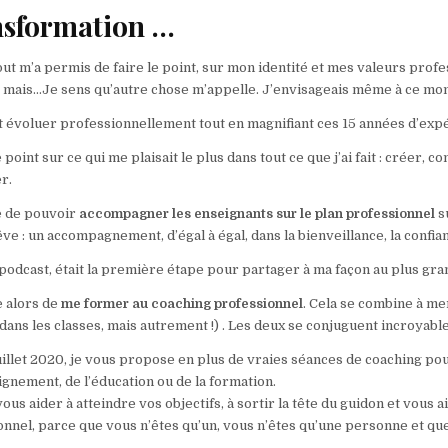
sformation …
ut m’a permis de faire le point, sur mon identité et mes valeurs profe
e mais…Je sens qu’autre chose m’appelle. J’envisageais même à ce mom
évoluer professionnellement tout en magnifiant ces 15 années d’exp
 le point sur ce qui me plaisait le plus dans tout ce que j’ai fait : créer
r.
ie de pouvoir
accompagner les enseignants sur le plan professionnel
s
êve : un accompagnement, d’égal à égal, dans la bienveillance, la confi
 podcast, était la première étape pour partager à ma façon au plus gr
e alors de
me former au coaching professionnel
. Cela se combine à mer
dans les classes, mais autrement !) . Les deux se conjuguent incroyab
uillet 2020, je vous propose en plus de vraies séances de coaching p
ignement, de l’éducation ou de la formation.
ous aider à atteindre vos objectifs, à sortir la tête du guidon et vous 
nnel, parce que vous n’êtes qu’un, vous n’êtes qu’une personne et que