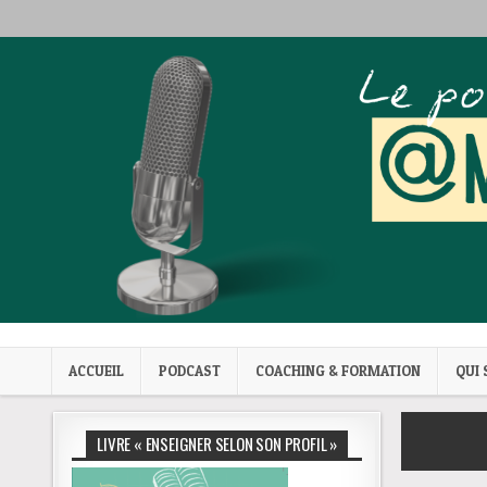
Skip to content
Mes trucs de prof
Podcast et coaching
ACCUEIL
PODCAST
COACHING & FORMATION
QUI 
LIVRE « ENSEIGNER SELON SON PROFIL »