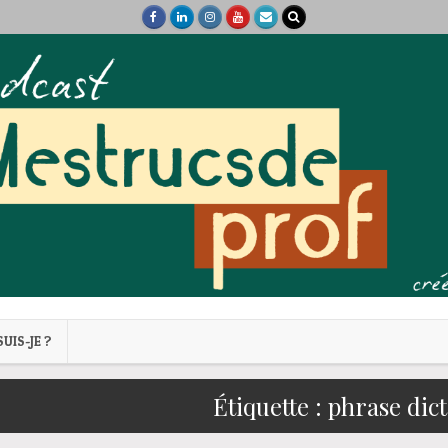
SUIS-JE ?
Étiquette :
phrase dic