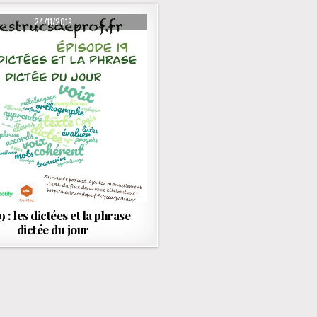
PUBLISHED DATE:
24/11/2019
9 : les dictées et la phrase
dictée du jour