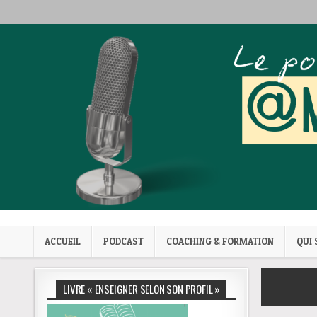
Skip to content
Mes trucs de prof
Podcast et coaching
ACCUEIL
PODCAST
COACHING & FORMATION
QUI 
LIVRE « ENSEIGNER SELON SON PROFIL »