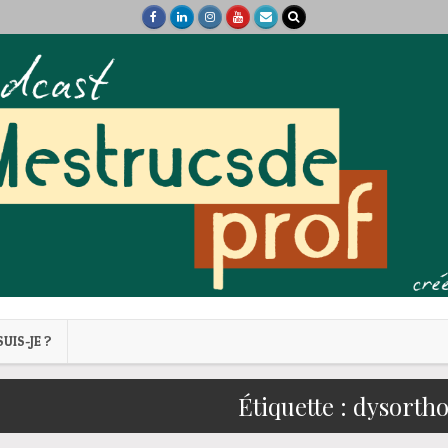
SUIS-JE ?
Étiquette :
dysorth