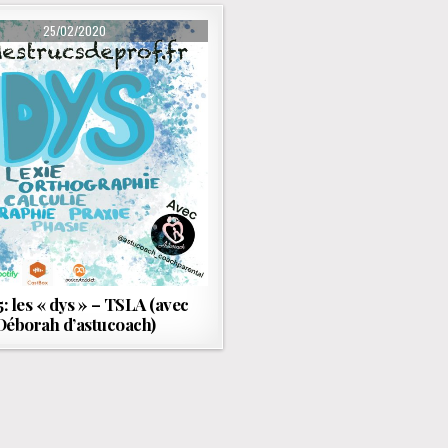
PUBLISHED DATE:
25/02/2020
5: les « dys » – TSLA (avec
Déborah d’astucoach)