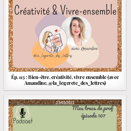
Ép. 113 : Bien-être, créativité, vivre ensemble (avec
Amandine, @la_legerete_des_lettres)
PUBLISHED DATE:
22/03/2023