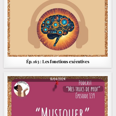
Ép. 163 : Les fonctions exécutives
PUBLISHED DATE:
16/04/2024