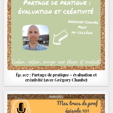
Ép. 107 : Partage de pratique – évaluation et
créativité (avec Grégory Chaube)
PUBLISHED DATE:
14/01/2023