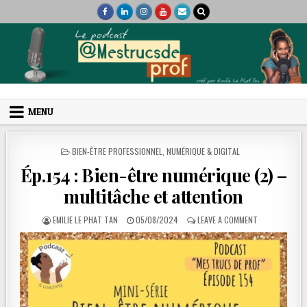
Skip to content
Mes trucs de prof
Podcast et coaching
MENU
POSTED IN
BIEN-ÊTRE PROFESSIONNEL
,
NUMÉRIQUE & DIGITAL
Ép.154 : Bien-être numérique (2) –
multitâche et attention
AUTHOR:
PUBLISHED DATE:
ON ÉP.154 : B
EMILIE LE PHAT TAN
05/08/2024
LEAVE A COMMENT