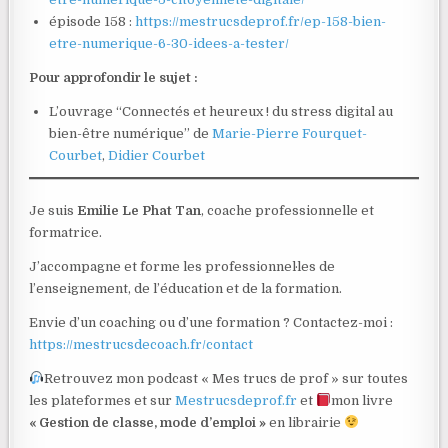
épisode 158 :
https://mestrucsdeprof.fr/ep-158-bien-
etre-numerique-6-30-idees-a-tester/
Pour approfondir le sujet :
L’ouvrage “Connectés et heureux ! du stress digital au
bien-être numérique” de
Marie-Pierre Fourquet-
Courbet
,
Didier Courbet
Je suis
Emilie Le Phat Tan
, coache professionnelle et
formatrice.
J’accompagne et forme les professionnel·les de
l’enseignement, de l’éducation et de la formation.
Envie d’un coaching ou d’une formation ? Contactez-moi :
https://mestrucsdecoach.fr/contact
Retrouvez mon podcast « Mes trucs de prof » sur toutes
les plateformes et sur
Mestrucsdeprof.fr
et
mon livre
« Gestion de classe, mode d’emploi »
en librairie