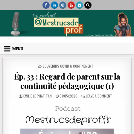
Skip to content
Mes trucs de prof
Podcast et coaching
MENU
POSTED IN
SOUVENIRS COVID & CONFINEMENT
Ép. 33 : Regard de parent sur la
continuité pédagogique (1)
AUTHOR:
PUBLISHED DATE:
ON ÉP. 33 : R
EMILIE LE PHAT TAN
01/05/2020
LEAVE A COMMENT