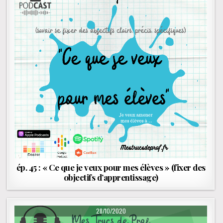
ép. 45 : « Ce que je veux pour mes élèves » (fixer des
objectifs d’apprentissage)
PUBLISHED DATE:
28/10/2020