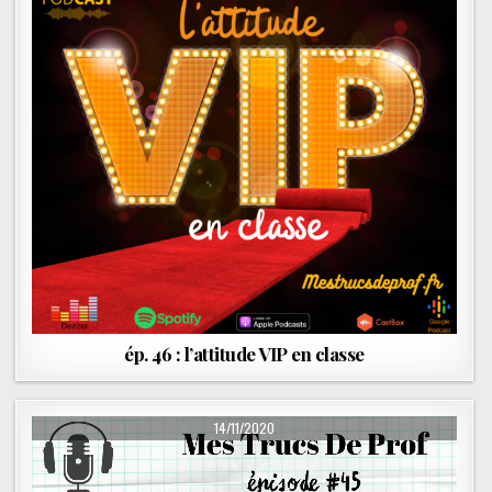
ép. 46 : l’attitude VIP en classe
PUBLISHED DATE:
14/11/2020