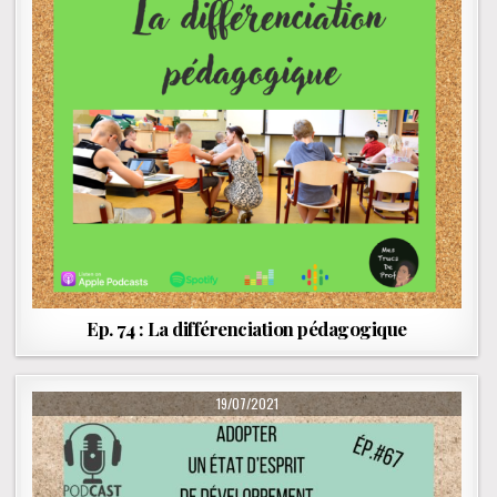
Ep. 74 : La différenciation pédagogique
PUBLISHED DATE:
19/07/2021