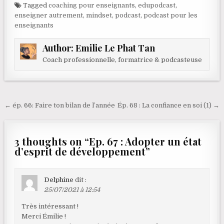
Tagged
coaching pour enseignants
,
edupodcast
,
enseigner autrement
,
mindset
,
podcast
,
podcast pour les
enseignants
Author:
Emilie Le Phat Tan
Coach professionnelle, formatrice & podcasteuse
Navigation de l’article
← ép. 66: Faire ton bilan de l’année
Ép. 68 : La confiance en soi (1) →
3 thoughts on “
Ep. 67 : Adopter un état
d’esprit de développement
”
Delphine
dit :
25/07/2021 à 12:54
Très intéressant !
Merci Émilie !