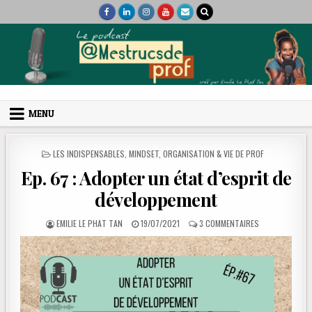
Skip to content
Mes trucs de prof
Podcast et coaching
MENU
POSTED IN
LES INDISPENSABLES
,
MINDSET
,
ORGANISATION & VIE DE PROF
Ep. 67 : Adopter un état d’esprit de
développement
AUTHOR:
PUBLISHED DATE:
SUR EP. 67 : 
EMILIE LE PHAT TAN
19/07/2021
3 COMMENTAIRES