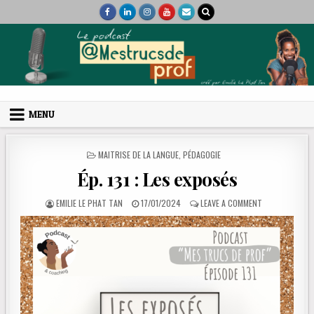
Skip to content
Mes trucs de prof
Podcast et coaching
MENU
POSTED IN
MAITRISE DE LA LANGUE
,
PÉDAGOGIE
Ép. 131 : Les exposés
AUTHOR:
PUBLISHED DATE:
ON ÉP. 131 : L
EMILIE LE PHAT TAN
17/01/2024
LEAVE A COMMENT