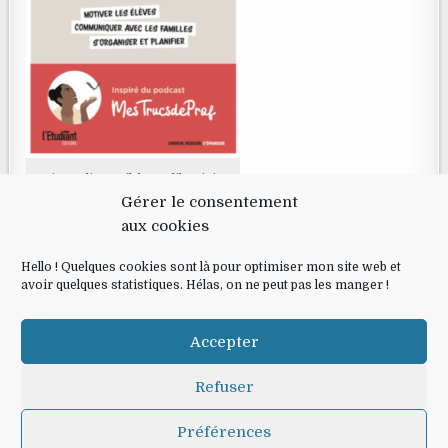
Livre disponible en librairie
Gérer le consentement
aux cookies
RECHERCHE
Hello ! Quelques cookies sont là pour optimiser mon site web et
avoir quelques statistiques. Hélas, on ne peut pas les manger !
Search for:
Accepter
Refuser
Préférences
Copyright © 2026 Mes trucs de prof