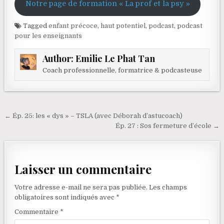
Notre page de formation « La prof et la psy »
Tagged
enfant précoce
,
haut potentiel
,
podcast
,
podcast
pour les enseignants
Author:
Emilie Le Phat Tan
Coach professionnelle, formatrice & podcasteuse
Navigation de l’article
← Ép. 25: les « dys » – TSLA (avec Déborah d’astucoach)
Ép. 27 : Sos fermeture d’école →
Laisser un commentaire
Votre adresse e-mail ne sera pas publiée.
Les champs
obligatoires sont indiqués avec
*
Commentaire
*