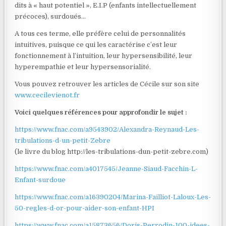
dits à « haut potentiel », E.I.P (enfants intellectuellement
précoces), surdoués…
A tous ces terme, elle préfère celui de personnalités
intuitives, puisque ce qui les caractérise c’est leur
fonctionnement à l’intuition, leur hypersensibilité, leur
hyperempathie et leur hypersensorialité.
Vous pouvez retrouver les articles de Cécile sur son site
www.cecilevienot.fr
Voici quelques références pour approfondir le sujet :
https://www.fnac.com/a9543902/Alexandra-Reynaud-Les-
tribulations-d-un-petit-Zebre
(le livre du blog http://les-tribulations-dun-petit-zebre.com)
https://www.fnac.com/a4017545/Jeanne-Siaud-Facchin-L-
Enfant-surdoue
https://www.fnac.com/a16390204/Marina-Failliot-Laloux-Les-
50-regles-d-or-pour-aider-son-enfant-HPI
https://www.fnac.com/a15873656/Doris-Perrodin-100-idees-