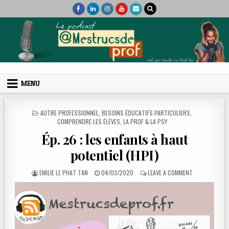
Skip to content
Mes trucs de prof
Podcast et coaching
MENU
POSTED IN
AUTRE PROFESSIONNEL
,
BESOINS ÉDUCATIFS PARTICULIERS
,
COMPRENDRE LES ÉLÈVES
,
LA PROF & LA PSY
Ép. 26 : les enfants à haut
potentiel (HPI)
AUTHOR:
PUBLISHED DATE:
ON ÉP. 26 : L
EMILIE LE PHAT TAN
04/03/2020
LEAVE A COMMENT