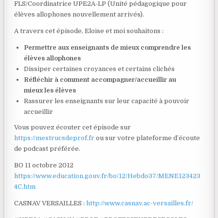
FLS/Coordinatrice UPE2A-LP (Unité pédagogique pour
élèves allophones nouvellement arrivés).
A travers cet épisode, Eloïse et moi souhaitons :
Permettre aux enseignants de mieux comprendre les
élèves allophones
Dissiper certaines croyances et certains clichés
Réfléchir à comment accompagner/accueillir au
mieux les élèves
Rassurer les enseignants sur leur capacité à pouvoir
accueillir
Vous pouvez écouter cet épisode sur
https://mestrucsdeprof.fr
ou sur votre plateforme d’écoute
de podcast préférée.
BO 11 octobre 2012
https://www.education.gouv.fr/bo/12/Hebdo37/MENE123423
4C.htm
CASNAV VERSAILLES :
http://www.casnav.ac-versailles.fr/