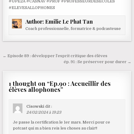
#UPE2A #CASNAV #PROF #PROFESSEURDESECOLES
#ELEVESALLOPHONES
Author:
Emilie Le Phat Tan
Coach professionnelle, formatrice & podcasteuse
Navigation de l’article
← Episode 89 : développer l’esprit critique des élèves
ép. 91 : Se préserver pour durer →
1 thought on “
Ep.90 : Accueillir des
élèves allophones
”
Cisowski
dit :
24/02/2024 à 19:23
Je passe la certification le 1er mars. Merci pour ce
potcast qui m a bien reis les choses au clair!!