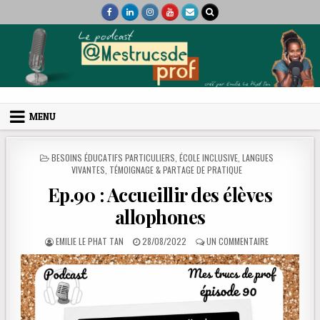
Skip to content
Mes trucs de prof
Podcast et coaching
MENU
POSTED IN
BESOINS ÉDUCATIFS PARTICULIERS
,
ÉCOLE INCLUSIVE
,
LANGUES
VIVANTES
,
TÉMOIGNAGE & PARTAGE DE PRATIQUE
Ep.90 : Accueillir des élèves
allophones
AUTHOR:
PUBLISHED DATE:
SUR EP.90 : A
EMILIE LE PHAT TAN
28/08/2022
UN COMMENTAIRE