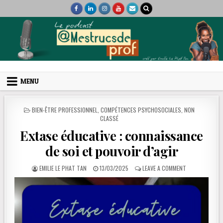
Skip to content
Mes trucs de prof
Podcast et coaching
MENU
POSTED IN
BIEN-ÊTRE PROFESSIONNEL
,
COMPÉTENCES PSYCHOSOCIALES
,
NON
CLASSÉ
Extase éducative : connaissance
de soi et pouvoir d’agir
AUTHOR:
PUBLISHED DATE:
ON EXTASE ÉDU
EMILIE LE PHAT TAN
13/03/2025
LEAVE A COMMENT