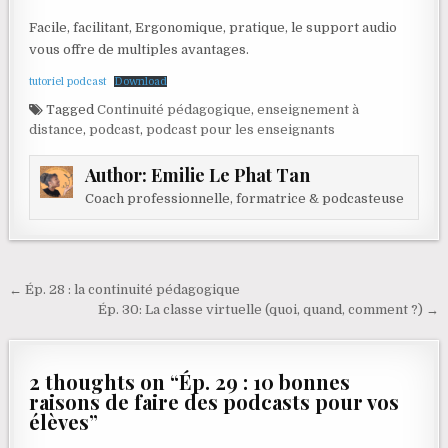
Facile, facilitant, Ergonomique, pratique, le support audio
vous offre de multiples avantages.
tutoriel podcast
Download
Tagged
Continuité pédagogique
,
enseignement à
distance
,
podcast
,
podcast pour les enseignants
Author:
Emilie Le Phat Tan
Coach professionnelle, formatrice & podcasteuse
Navigation de l’article
← Ép. 28 : la continuité pédagogique
Ép. 30: La classe virtuelle (quoi, quand, comment ?) →
2 thoughts on “
Ép. 29 : 10 bonnes
raisons de faire des podcasts pour vos
élèves
”