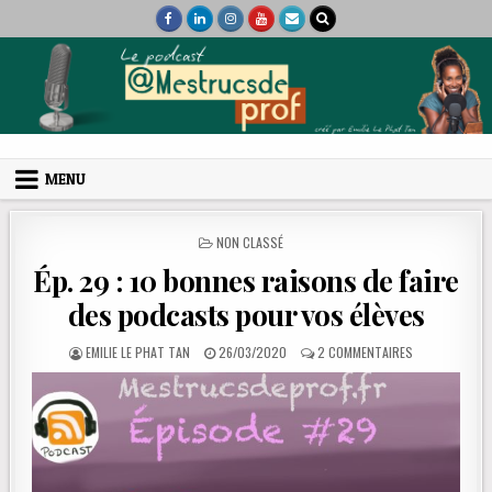
Skip to content
Mes trucs de prof
Podcast et coaching
MENU
POSTED IN
NON CLASSÉ
Ép. 29 : 10 bonnes raisons de faire
des podcasts pour vos élèves
AUTHOR:
PUBLISHED DATE:
SUR ÉP. 29 : 
EMILIE LE PHAT TAN
26/03/2020
2 COMMENTAIRES