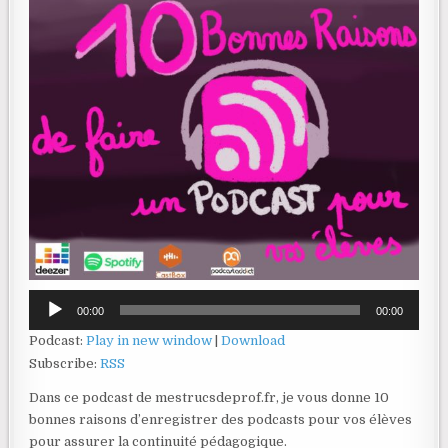
Lecteur
00:00
00:00
audio
Podcast:
Play in new window
|
Download
Subscribe:
RSS
Dans ce podcast de mestrucsdeprof.fr, je vous donne 10
bonnes raisons d’enregistrer des podcasts pour vos élèves
pour assurer la continuité pédagogique.